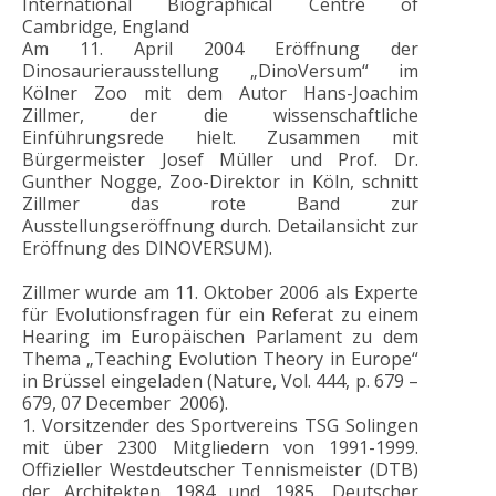
International Biographical Centre of
Cambridge, England
Am 11. April 2004 Eröffnung der
Dinosaurierausstellung „DinoVersum“ im
Kölner Zoo mit dem Autor Hans-Joachim
Zillmer, der die wissenschaftliche
Einführungsrede hielt. Zusammen mit
Bürgermeister Josef Müller und Prof. Dr.
Gunther Nogge, Zoo-Direktor in Köln, schnitt
Zillmer das rote Band zur
Ausstellungseröffnung durch. Detailansicht zur
Eröffnung des DINOVERSUM).
Zillmer wurde am 11. Oktober 2006 als Experte
für Evolutionsfragen für ein Referat zu einem
Hearing im Europäischen Parlament zu dem
Thema „Teaching Evolution Theory in Europe“
in Brüssel eingeladen (Nature, Vol. 444, p. 679 –
679, 07 December 2006).
1. Vorsitzender des Sportvereins TSG Solingen
mit über 2300 Mitgliedern von 1991-1999.
Offizieller Westdeutscher Tennismeister (DTB)
der Architekten 1984 und 1985. Deutscher