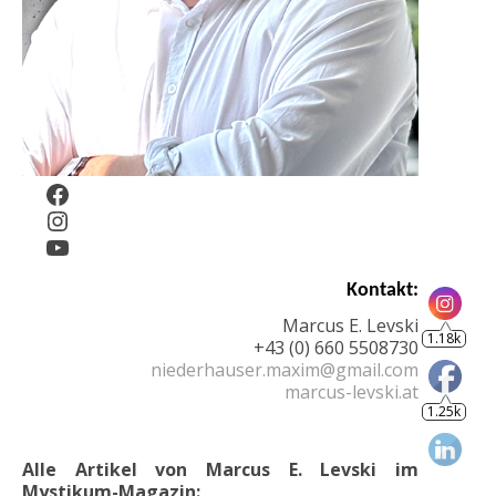
Facebook
Instagram
YouTube
1.18k
Kontakt:
1.25k
Marcus E. Levski
+43 (0) 660 5508730
niederhauser.maxim@gmail.com
marcus-levski.at
Alle Artikel von Marcus E. Levski im
Mystikum-Magazin: