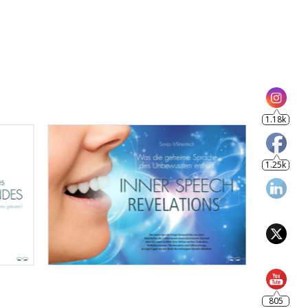
1.18k
1.25k
805