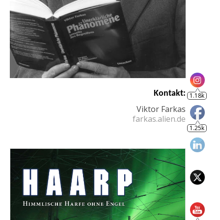
1.18k
Kontakt:
1.25k
Viktor Farkas
farkas.alien.de
805