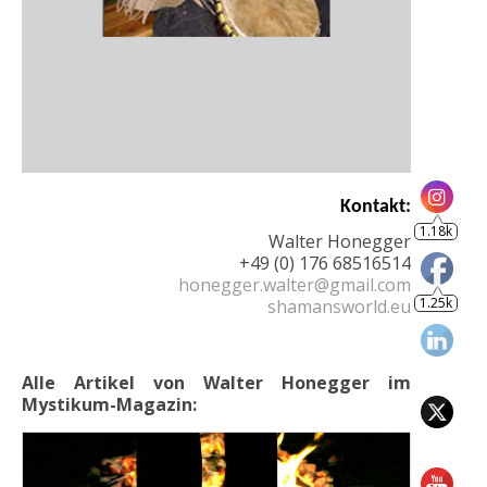
1.18k
Kontakt:
Walter Honegger
1.25k
+49 (0) 176 68516514
honegger.walter@gmail.com
shamansworld.eu
Alle Artikel von Walter Honegger
im
Mystikum-Magazin:
805