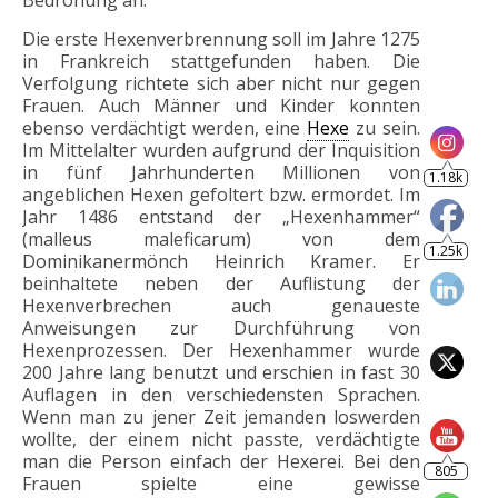
Bedrohung an.
Die erste Hexenverbrennung soll im Jahre 1275
in Frankreich stattgefunden haben. Die
Verfolgung richtete sich aber nicht nur gegen
Frauen. Auch Männer und Kinder konnten
ebenso verdächtigt werden, eine
Hexe
zu sein.
1.18k
Im Mittelalter wurden aufgrund der Inquisition
in fünf Jahrhunderten Millionen von
angeblichen Hexen gefoltert bzw. ermordet. Im
1.25k
Jahr 1486 entstand der „Hexenhammer“
(malleus maleficarum) von dem
Dominikanermönch Heinrich Kramer. Er
beinhaltete neben der Auflistung der
Hexenverbrechen auch genaueste
Anweisungen zur Durchführung von
Hexenprozessen. Der Hexenhammer wurde
200 Jahre lang benutzt und erschien in fast 30
Auflagen in den verschiedensten Sprachen.
Wenn man zu jener Zeit jemanden loswerden
805
wollte, der einem nicht passte, verdächtigte
man die Person einfach der Hexerei. Bei den
Frauen spielte eine gewisse