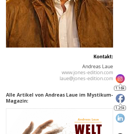
Kontakt:
1.18k
Andreas Laue
www.jones-edition.com
laue@jones-edition.com
1.25k
Alle Artikel von Andreas Laue
im Mystikum-
Magazin: