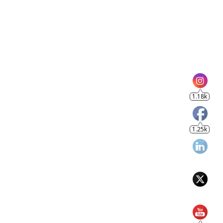
1.18k
1.25k
805