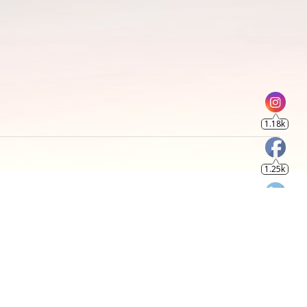
1.18k
1.25k
805