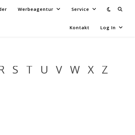
der
Werbeagentur
Service
Kontakt
Log In
R
S
T
U
V
W
X
Z