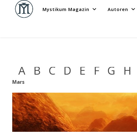
Mystikum Magazin
Autoren
A
B
C
D
E
F
G
H
Mars