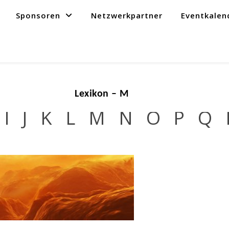
Sponsoren
Netzwerkpartner
Eventkalen
Lexikon – M
I
J
K
L
M
N
O
P
Q